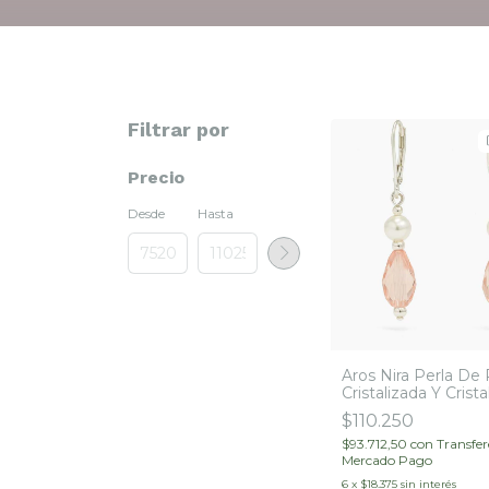
Filtrar por
Precio
Desde
Hasta
Aros Nira Perla De
Cristalizada Y Crist
Cuarzo Rombo Plat
$110.250
$93.712,50
con
Transfer
Mercado Pago
6
x
$18.375
sin interés