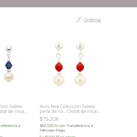
Ordenar
cion Sidera
Aros Nira Coleccion Sidera
istal de roca
perla de rio , Cristal de roca
y Plata 925
$75.206
nsferencia a
$63.925,10
con
Transferencia a
Mercado Pago
és
6
x
$12.534,33
sin interés