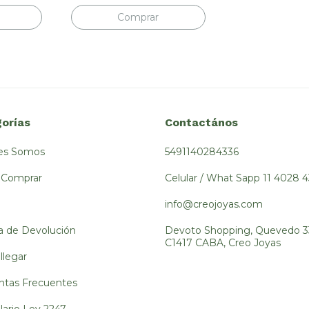
orías
Contactános
es Somos
5491140284336
Comprar
Celular / What Sapp 11 4028 
info@creojoyas.com
ca de Devolución
Devoto Shopping, Quevedo 3
C1417 CABA, Creo Joyas
llegar
ntas Frecuentes