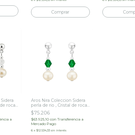
 Sidera
Aros Nira Coleccion Sidera
l de roca
perla de rio , Cristal de roca
y Plata 925
$75.206
encia a
$63.925,10
con
Transferencia a
Mercado Pago
6
x
$12.534,33
sin interés