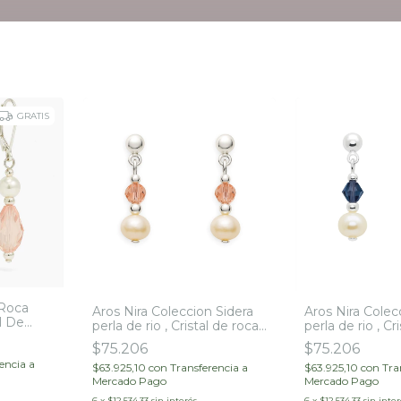
GRATIS
 Roca
Aros Nira Coleccion Sidera
Aros Nira Colec
al De
perla de rio , Cristal de roca
perla de rio , Cr
a 925
y Plata 925
y Plata 925
$75.206
$75.206
encia a
$63.925,10
con
Transferencia a
$63.925,10
con
Tra
Mercado Pago
Mercado Pago
6
x
$12.534,33
sin interés
6
x
$12.534,33
sin inter