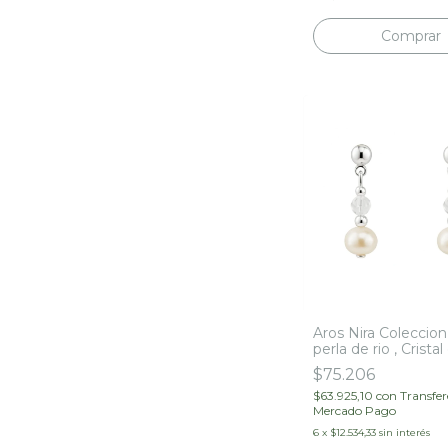
Aros Nira Coleccion
perla de rio , Crista
y Plata 925
$75.206
$63.925,10
con
Transfer
Mercado Pago
6
x
$12.534,33
sin interés