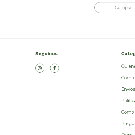
Seguinos
Categ
Quien
Como 
Envíos
Políti
Como 
Pregu