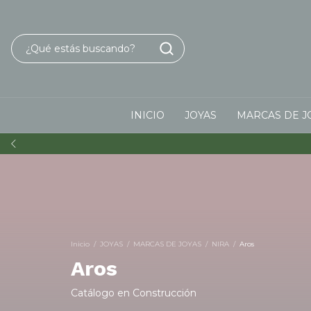
INICIO
JOYAS
MARCAS DE J
Inicio
/
JOYAS
/
MARCAS DE JOYAS
/
NIRA
/
Aros
Aros
Catálogo en Construcción