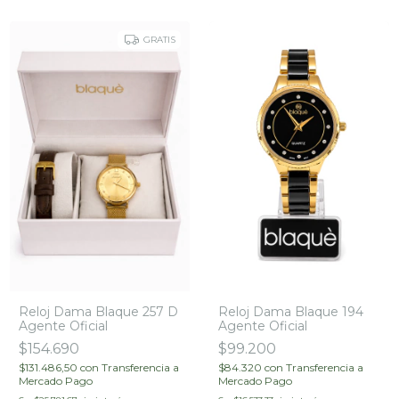
GRATIS
Reloj Dama Blaque 257 D
Reloj Dama Blaque 194
Agente Oficial
Agente Oficial
$154.690
$99.200
$131.486,50
con
Transferencia a
$84.320
con
Transferencia a
Mercado Pago
Mercado Pago