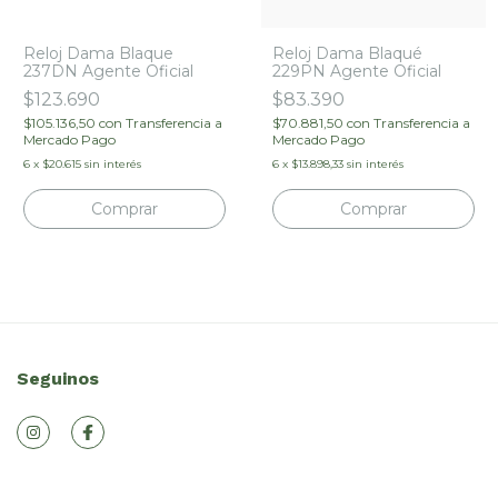
Reloj Dama Blaque
Reloj Dama Blaqué
237DN Agente Oficial
229PN Agente Oficial
$123.690
$83.390
$105.136,50
con
Transferencia a
$70.881,50
con
Transferencia a
Mercado Pago
Mercado Pago
6
x
$20.615
sin interés
6
x
$13.898,33
sin interés
Seguinos