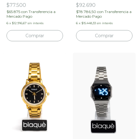
$77.500
$92.690
$65.875
con
Transferencia a
$78.786,50
con
Transferencia a
Mercado Pago
Mercado Pago
6
x
$12.916,67
sin interés
6
x
$15.448,33
sin interés