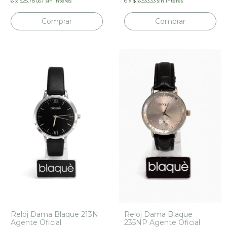
6
x
$25.781,67
sin interés
6
x
$16.533,33
sin interés
Reloj Dama Blaque 213N
Reloj Dama Blaque
Agente Oficial
235NP Agente Oficial