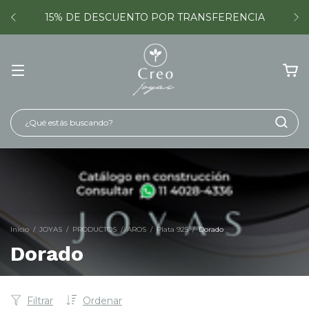
15% DE DESCUENTO POR TRANSFERENCIA
Inicio
/
JOYAS
/
PRODUCTOS
/
AROS
/
Plata 925
/
Dorado
Dorado
Filtrar
Ordenar