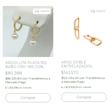
GRATIS
GRATIS
AROS DOBLE
ARGOLLITA PLATA 925
ENTRELAZADOS
BAÑO ORO 18K CON
DORADOS PAVE - PLATA
PERLA SINTETICA -
$143.570
$80.388
925 - CREO JOYAS
CREO JOYAS
$122.034,50
con
Transferencia
$68.329,80
con
Transferencia a
a Mercado Pago
Mercado Pago
6
x
$23.928,33
sin interés
6
x
$13.398
sin interés