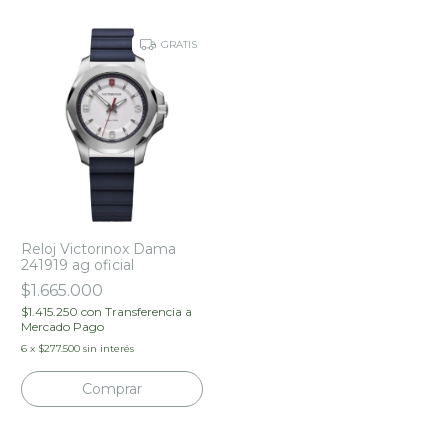
GRATIS
Reloj Victorinox Dama
241919 ag oficial
$1.665.000
$1.415.250
con
Transferencia a
Mercado Pago
6
x
$277.500
sin interés