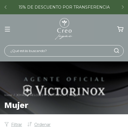
15% DE DESCUENTO POR TRANSFERENCIA
Inicio
/
JOYAS
/
RELOJES
/
VICTORINOX
/
Mujer
Mujer
Filtrar
Ordenar