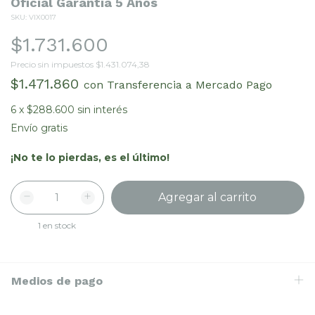
Oficial Garantía 5 Años
SKU:
VIX0017
$1.731.600
Precio sin impuestos
$1.431.074,38
$1.471.860
con
Transferencia a Mercado Pago
6
x
$288.600
sin interés
Envío gratis
¡No te lo pierdas, es el último!
1
en stock
Medios de pago