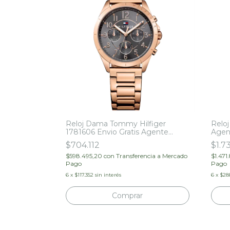
Reloj Dama Tommy Hilfiger
Relo
1781606 Envio Gratis Agente
Agent
Oficial
$704.112
$1.7
$598.495,20
con
Transferencia a Mercado
$1.471
Pago
Pago
6
x
$117.352
sin interés
6
x
$28
Comprar