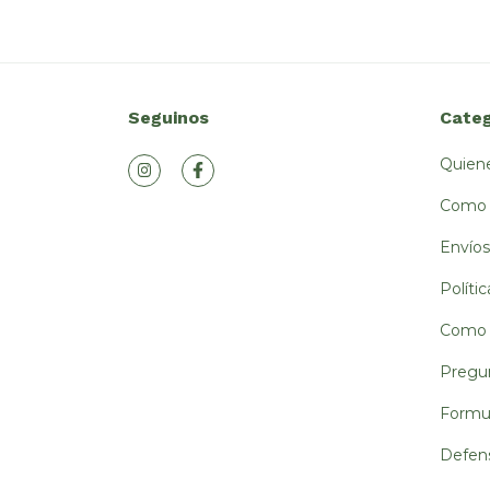
Seguinos
Categ
Quien
Como 
Envíos
Políti
Como 
Pregu
Formul
Defen