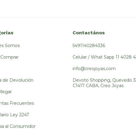
orías
Contactános
es Somos
5491140284336
Comprar
Celular / What Sapp 11 4028 
info@creojoyas.com
ca de Devolución
Devoto Shopping, Quevedo 3
C1417 CABA, Creo Joyas
llegar
ntas Frecuentes
ario Ley 2247
sa al Consumidor