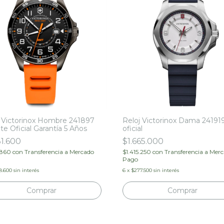
j Victorinox Hombre 241897
Reloj Victorinox Dama 24191
e Oficial Garantía 5 Años
oficial
31.600
$1.665.000
.860
con
Transferencia a Mercado
$1.415.250
con
Transferencia a Mer
Pago
8.600
sin interés
6
x
$277.500
sin interés