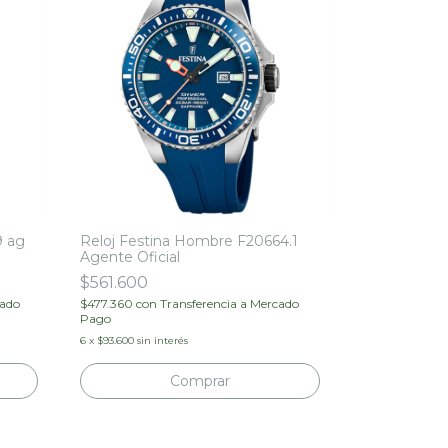
9 ag
Reloj Festina Hombre F20664.1
Agente Oficial
$561.600
cado
$477.360
con
Transferencia a Mercado
Pago
6
x
$93.600
sin interés