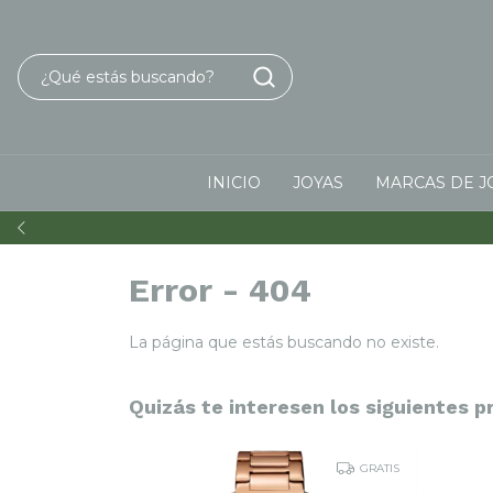
INICIO
JOYAS
MARCAS DE J
Error - 404
La página que estás buscando no existe.
Quizás te interesen los siguientes p
GRATIS