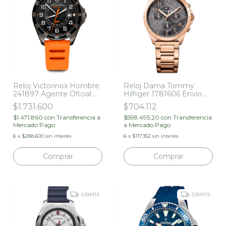
Reloj Victorinox Hombre
Reloj Dama Tommy
241897 Agente Oficial
Hilfiger 1781606 Envio
Garantía 5 Años
Gratis Agente Oficial
$1.731.600
$704.112
$1.471.860
con
Transferencia a
$598.495,20
con
Transferencia
Mercado Pago
a Mercado Pago
6
x
$288.600
sin interés
6
x
$117.352
sin interés
Comprar
GRATIS
GRATIS