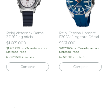
Reloj Victorinox Dama
Reloj Festina Hombre
241919 ag oficial
F20664.1 Agente Oficial
$1.665.000
$561.600
$1.415.250
con
Transferencia a
$477.360
con
Transferencia a
Mercado Pago
Mercado Pago
6
x
$277.500
sin interés
6
x
$93.600
sin interés