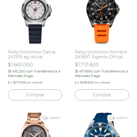
Reloj Victorinox Dama
Reloj Victorinox Hombre
241919 ag oficial
241897 Agente Oficial
Garantía 5 Años
$1.665.000
$1.731.600
$1.415.250
con
Transferencia a
$1.471.860
con
Transferencia a
Mercado Pago
Mercado Pago
6
x
$277.500
sin interés
6
x
$288.600
sin interés
GRATIS
GRATIS