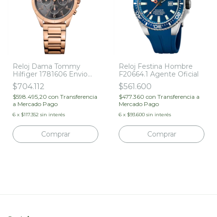
Reloj Dama Tommy
Reloj Festina Hombre
Hilfiger 1781606 Envio
F20664.1 Agente Oficial
Gratis Agente Oficial
$704.112
$561.600
$598.495,20
con
Transferencia
$477.360
con
Transferencia a
a Mercado Pago
Mercado Pago
6
x
$117.352
sin interés
6
x
$93.600
sin interés
Comprar