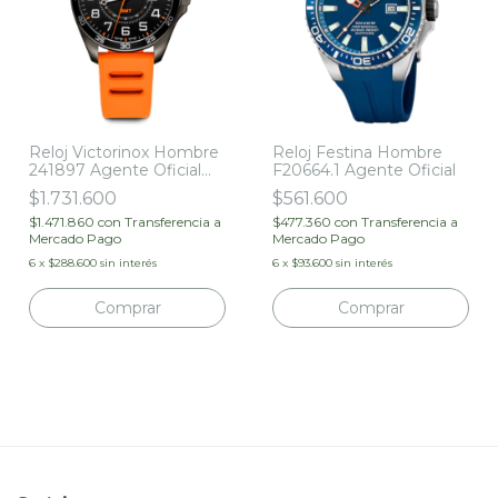
Reloj Victorinox Hombre
Reloj Festina Hombre
241897 Agente Oficial
F20664.1 Agente Oficial
Garantía 5 Años
$1.731.600
$561.600
$1.471.860
con
Transferencia a
$477.360
con
Transferencia a
Mercado Pago
Mercado Pago
6
x
$288.600
sin interés
6
x
$93.600
sin interés