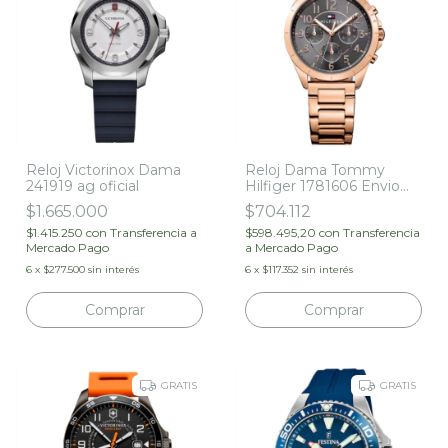
Reloj Victorinox Dama
Reloj Dama Tommy
241919 ag oficial
Hilfiger 1781606 Envio
Gratis Agente Oficial
$1.665.000
$704.112
$1.415.250
con
Transferencia a
$598.495,20
con
Transferencia
Mercado Pago
a Mercado Pago
6
x
$277.500
sin interés
6
x
$117.352
sin interés
Comprar
GRATIS
GRATIS